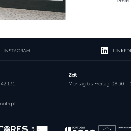
Profis
INSTAGRAM
LINKED
Zeit
542 131
Montag bis Freitag: 08:30 – 
onta.pt