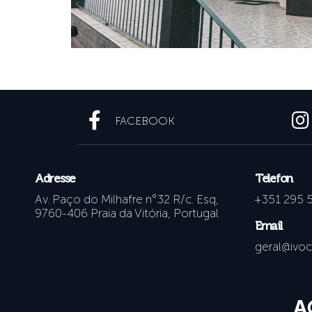
FACEBOOK
Adresse
Telefon
Av. Paço do Milhafre n°32 R/c. Esq,
+351 295 
9760-406 Praia da Vitória, Portugal
Email
geral@ivoc